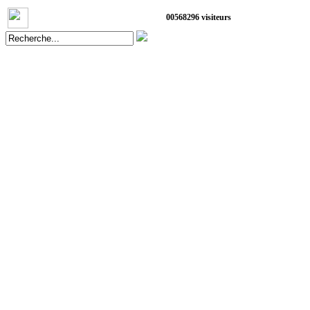
0
0
5
6
8
2
9
6
visiteurs