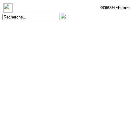
0
0
5
6
8
3
2
6
visiteurs